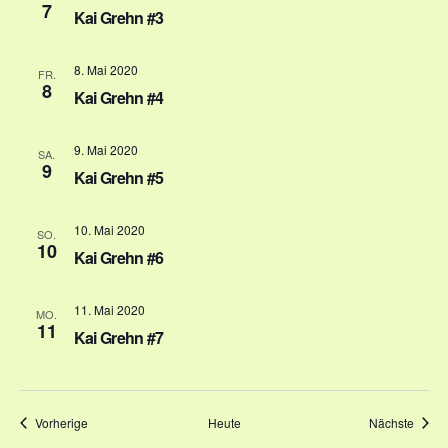
e
7
Kai Grehn #3
o
n
n
8. Mai 2020
-
FR.
8
Kai Grehn #4
N
a
9. Mai 2020
SA.
9
Kai Grehn #5
v
i
10. Mai 2020
SO.
g
10
Kai Grehn #6
a
11. Mai 2020
MO.
t
11
Kai Grehn #7
i
o
n
Veranstaltungen
Veran
Vorherige
Heute
Nächste