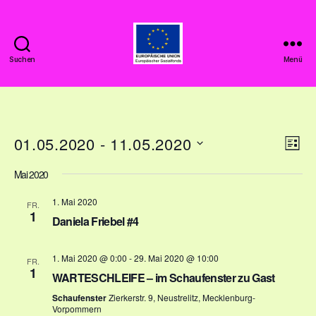
Suchen
Menü
SCHNITTSTELLE
Neustrelitz
01.05.2020
 - 
11.05.2020
A
V
L
D
i
e
n
Mai 2020
a
s
r
t
t
s
1. Mai 2020
u
FR.
e
a
1
m
Daniela Friebel #4
i
w
n
ä
c
1. Mai 2020 @ 0:00
-
29. Mai 2020 @ 10:00
h
FR.
s
1
l
WARTESCHLEIFE – im Schaufenster zu Gast
h
t
e
Schaufenster
Zierkerstr. 9, Neustrelitz, Mecklenburg-
n
t
Vorpommern