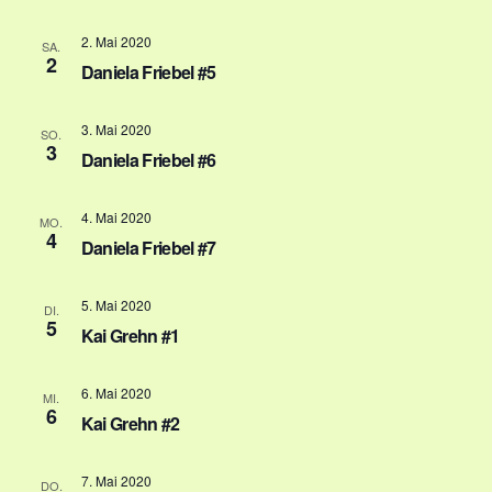
a
.
e
l
2. Mai 2020
SA.
2
Daniela Friebel #5
t
n
u
-
3. Mai 2020
SO.
n
3
Daniela Friebel #6
N
g
a
4. Mai 2020
MO.
A
4
Daniela Friebel #7
v
n
i
s
5. Mai 2020
DI.
5
Kai Grehn #1
g
i
c
a
6. Mai 2020
MI.
6
h
Kai Grehn #2
t
t
i
7. Mai 2020
DO.